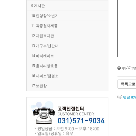
9.게시판
10.인양함/소변기
11.각종철재제품
12.자립표지판
13.개구부/난간대
14.바리케이트
15.울타리방호울
qq-37.jpg
16.대피소/점검소
목록으로
17.보관함
댓글
0