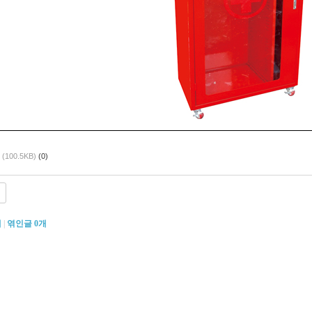
(100.5KB)
(0)
개
|
엮인글
0
개