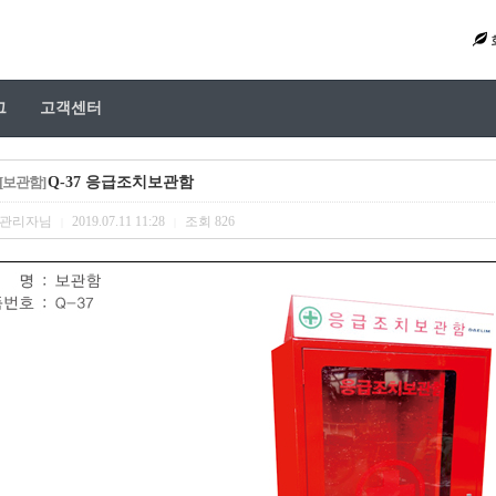
그
고객센터
Q-37 응급조치보관함
[보관함]
관리자님
2019.07.11 11:28
조회
826
|
|