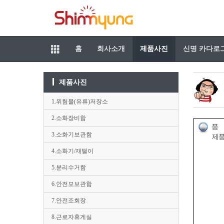
홈
회사소개
제품사진
신명 카다로
제품사진
1.위험물(유류)저장소
2.소화장비함
3.소화기보관함
4.소화기/재떨이
5.분리수거함
6.안전모보관함
7.안전조회장
8.근로자휴게실