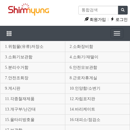
회원가입
로그인
Toggle
navigat
1.위험물(유류)저장소
2.소화장비함
3.소화기보관함
4.소화기/재떨이
5.분리수거함
6.안전모보관함
7.안전조회장
8.근로자휴게실
9.게시판
10.인양함/소변기
11.각종철재제품
12.자립표지판
13.개구부/난간대
14.바리케이트
15.울타리방호울
16.대피소/점검소